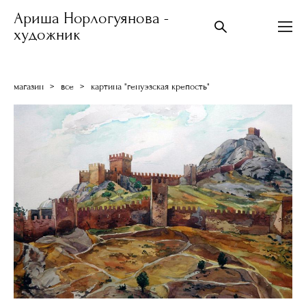
Ариша Норлогуянова -
художник
магазин
>
все
>
картина "генуэзская крепость"