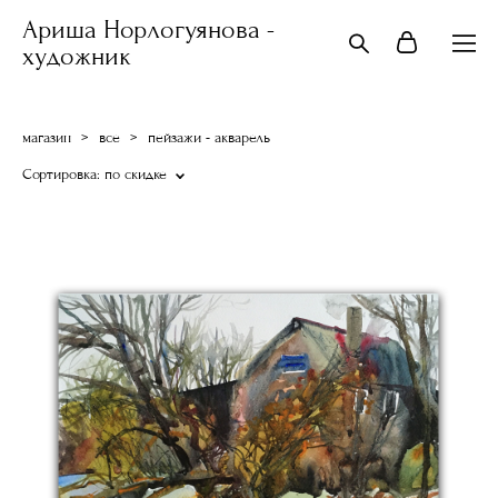
Ариша Норлогуянова -
художник
магазин
>
все
>
пейзажи - акварель
Сортировка:
по скидке