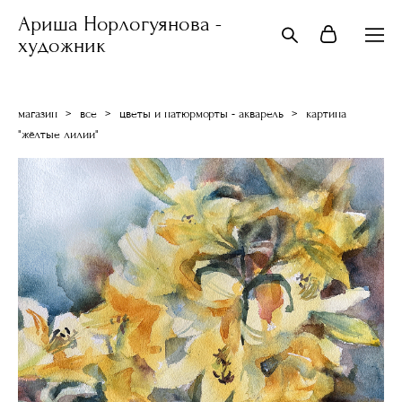
Ариша Норлогуянова -
художник
магазин
>
все
>
цветы и натюрморты - акварель
>
картина
"жёлтые лилии"