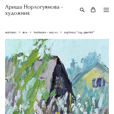
Ариша Норлогуянова -
художник
магазин
>
все
>
пейзажи - масло
>
картина "сад цветёт"