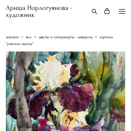
Ариша Норлогуянова -
художник
магазин
>
все
>
цветы и натюрморты - акварель
>
картина
"райские ирисы"