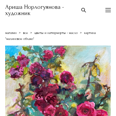
Ариша Норлогуянова -
художник
магазин
>
все
>
цветы и натюрморты - масло
>
картина
"малиновое облако"