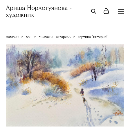
Ариша Норлогуянова -
художник
магазин
>
все
>
пейзажи - акварель
>
картина "интерес"