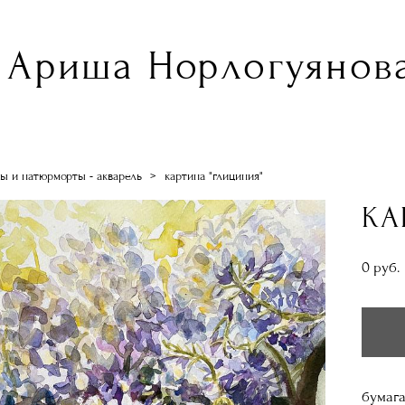
Ариша Норлогуянова
ы и натюрморты - акварель
>
картина "глициния"
КА
0 pуб.
бумага