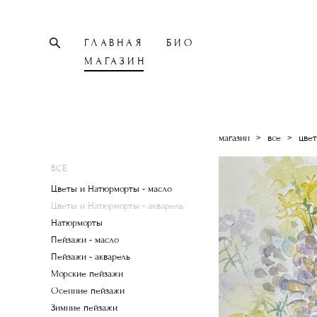
ГЛАВНАЯ
БИО
МАГАЗИН
магазин
>
все
>
цвет
ВСЕ
Цветы и Натюрморты - масло
Цветы и Натюрморты - акварель
Натюрморты
Пейзажи - масло
Пейзажи - акварель
Морские пейзажи
Осенние пейзажи
Зимние пейзажи