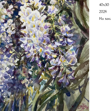
40х30
2026
На зак