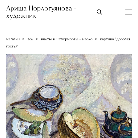
Ариша Норлогуянова -
художник
магазин
>
все
>
цветы и натюрморты - масло
>
картина "дорогая
гостья"