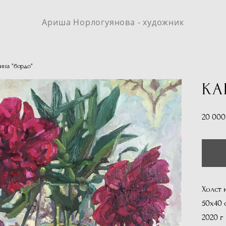
Ариша Норлогуянова - художник
ина "бордо"
КА
20 000
Холст 
50х40 
2020 г