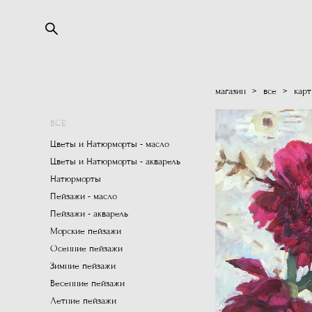
магазин
>
все
>
карт
ВСЕ
Цветы и Натюрморты - масло
Цветы и Натюрморты - акварель
Натюрморты
Пейзажи - масло
Пейзажи - акварель
Морские пейзажи
Осенние пейзажи
Зимние пейзажи
Весенние пейзажи
Летние пейзажи