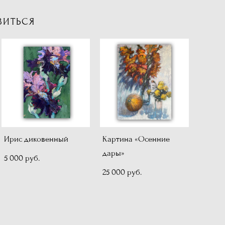
ВИТЬСЯ
Ирис диковенный
Картина «Осенние
дары»
5 000 pуб.
25 000 pуб.