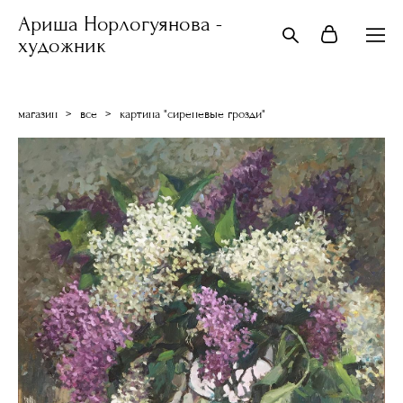
Ариша Норлогуянова -
художник
магазин
>
все
>
картина "сиреневые грозди"