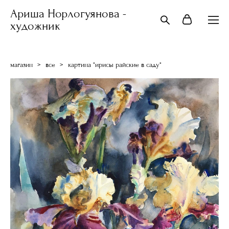
Ариша Норлогуянова -
художник
магазин
>
все
>
картина "ирисы райские в саду"