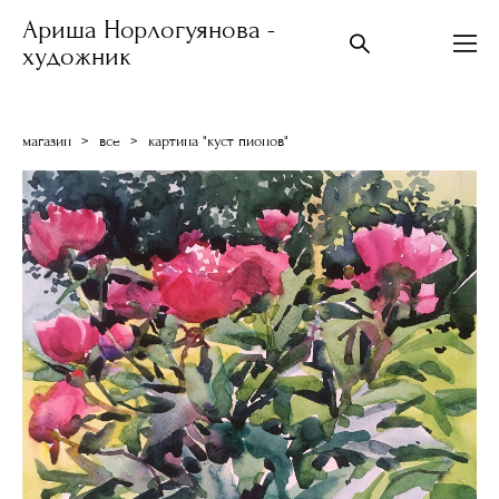
Ариша Норлогуянова -
художник
магазин
>
все
>
картина "куст пионов"