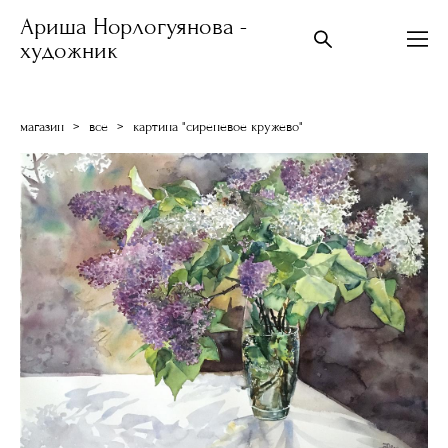
Ариша Норлогуянова -
художник
магазин
>
все
>
картина "сиреневое кружево"