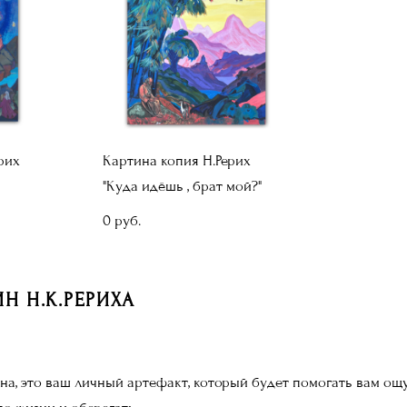
рих
Картина копия Н.Рерих
"Куда идёшь , брат мой?"
0 pуб.
Н Н.К.РЕРИХА
ина, это ваш личный артефакт, который будет помогать вам о