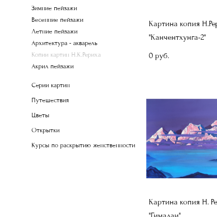
Зимние пейзажи
Весенние пейзажи
Картина копия Н.Ре
Летние пейзажи
"Канчентхунга-2"
Архитектура - акварель
Копии картин Н.К.Рериха
0 pуб.
Акрил пейзажи
Серии картин
Путешествия
Цветы
Открытки
Курсы по раскрытию женственности
Картина копия Н. Р
"Гималаи"