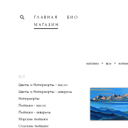
ГЛАВНАЯ
БИО
МАГАЗИН
магазин
>
все
>
копии
ВСЕ
Цветы и Натюрморты - масло
Цветы и Натюрморты - акварель
Натюрморты
Пейзажи - масло
Пейзажи - акварель
Морские пейзажи
Осенние пейзажи