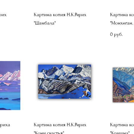
рих
Картина копия Н.К.Рерих
Картина ко
"Шамбала"
"Монхеган.
0 pуб.
ериха
Картина копия Н.К.Рерих
Картина ко
"Кони счастья"
"Кришна"