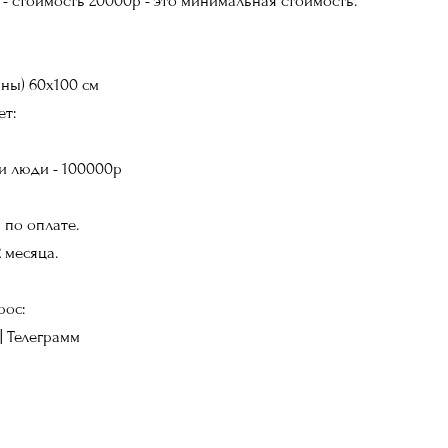
м - стоимость 20000р - это минимальная стоимость.
ины) 60х100 см
ет:
и люди - 100000р
 по оплате.
 месяца.
рос:
| Телеграмм