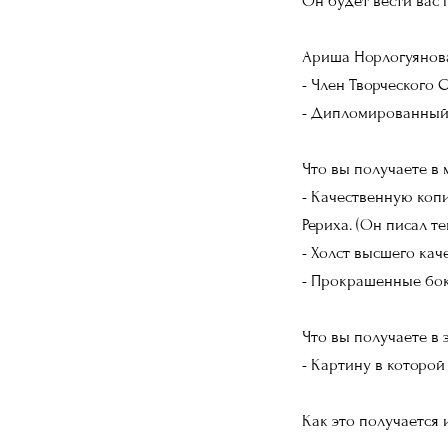
Он будет вести вас 
Ариша Норлогуянов
- Член Творческого
- Дипломированный 
Что вы получаете в 
- Качественную коп
Рериха. (Он писал т
- Холст высшего кач
- Прокрашенные бока
Что вы получаете в 
- Картину в которо
Как это получается 