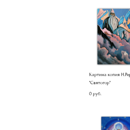
Картина копия Н.Ре
"Святогор"
0 pуб.