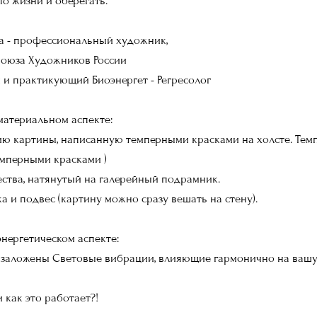
по жизни и оберегать.
а - профессиональный художник,
 Союза Художников России
и практикующий Биоэнергет - Регресолог
материальном аспекте:
ию картины, написанную темперными красками на холсте. Темп
емперными красками )
ества, натянутый на галерейный подрамник.
 и подвес (картину можно сразу вешать на стену).
энергетическом аспекте:
й заложены Световые вибрации, влияющие гармонично на вашу
и как это работает?!