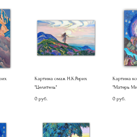
рих
Картина омаж Н.К.Рерих
Картина ко
"Целитель"
"Матерь Ми
0 pуб.
0 pуб.