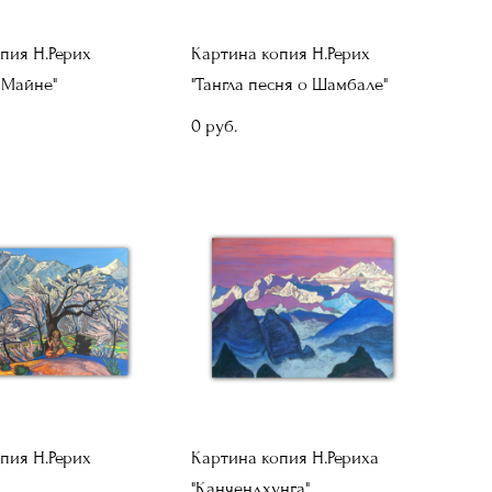
пия Н.Рерих
Картина копия Н.Рерих
 Майне"
"Тангла песня о Шамбале"
0 pуб.
пия Н.Рерих
Картина копия Н.Рериха
"Канчендхунга"