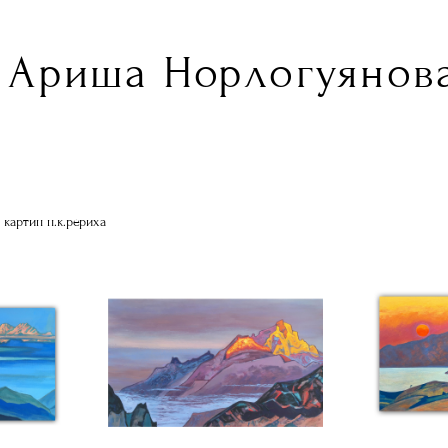
Ариша Норлогуянова
 картин н.к.рериха