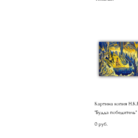
Картина копия Н.К.
"Будда победитель"
0 pуб.