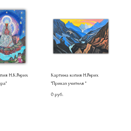
пия Н.К.Рерих
Картина копия Н.Рерих
ра"
"Приказ учителя "
0 pуб.