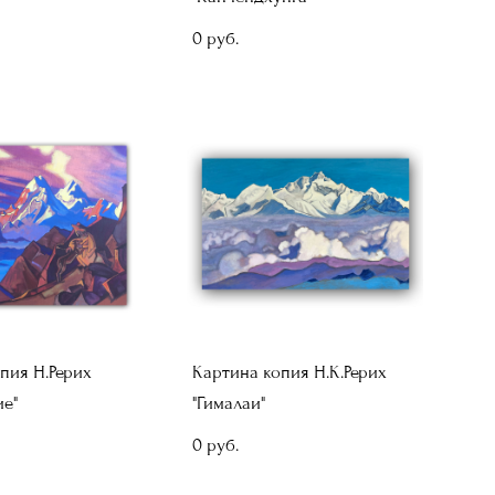
0 pуб.
пия Н.Рерих
Картина копия Н.К.Рерих
е"
"Гималаи"
0 pуб.