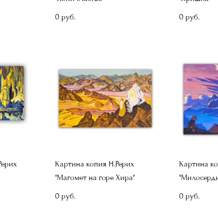
0 pуб.
0 pуб.
Рерих
Картина копия Н.Рерих
Картина ко
"Магомет на горе Хира"
"Милосерди
0 pуб.
0 pуб.